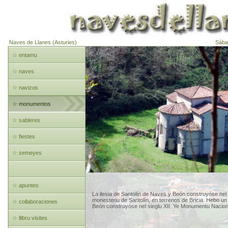
Naves de Llanes (Asturies)
Sába
☆ entamu
☆ naves
☆ navizos
☆ monumentos
☆ sableres
☆ fiestes
☆ semeyes
☆ apuntes
La ilesia de Santolín de Naves y Beón construyóse nel a
monesteriu de Santolín, en terrenos de Bricia. Hebo un
☆ collaboraciones
Beón construyóse nel sieglu XII. Ye Monumentu Nacional
☆ llibru visites