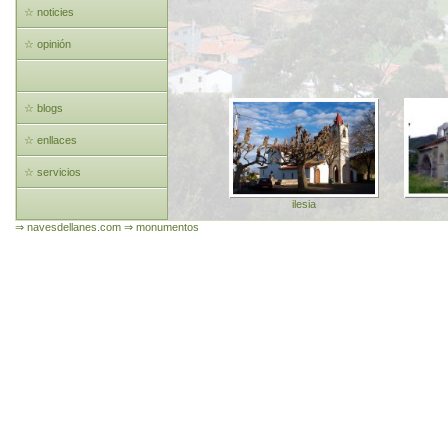
☆ noticies
☆ opinión
☆ blogs
☆ enllaces
☆ servicios
ilesia
⇒ navesdellanes.com
⇒ monumentos